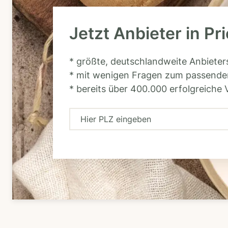
Jetzt Anbieter in Pr
* größte, deutschlandweite Anbiete
* mit wenigen Fragen zum passende
* bereits über 400.000 erfolgreiche 
H
i
e
r
P
L
Z