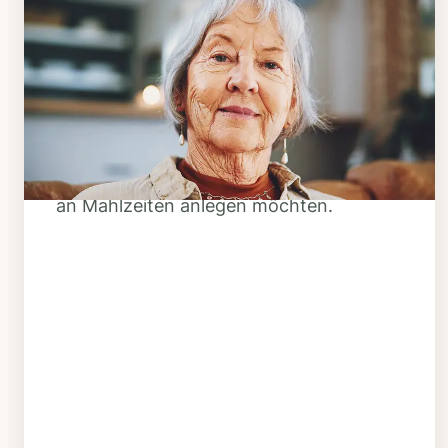
Schritt 1
Klarheit schaffen
Überlegen Sie, ob Ihnen das Essen
täglich verzehrfertig geliefert werden
soll oder Sie sich einen Tiefkühl-Vorrat
an Mahlzeiten anlegen möchten.