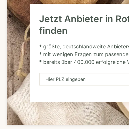
Jetzt Anbieter in R
finden
* größte, deutschlandweite Anbiete
* mit wenigen Fragen zum passende
* bereits über 400.000 erfolgreiche 
H
i
e
r
P
L