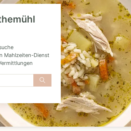
othemühl
rsuche
n Mahlzeiten-Dienst
Vermittlungen