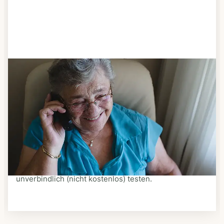
Schritt 3
Bestellen & liefern lassen
Suchen Sie sich aus dem Speiseplan Ihres Anbieters
aus, was Ihnen schmeckt. Bestellen Sie telefonisch,
schriftlich oder im Online-Shop Ihres Anbieters.
Ein Kurier liefert Ihnen das bestellte Essen zum
vereinbarten Zeitpunkt nach Hause. Bei vielen
Anbietern können Sie Essen auf Rädern auch
unverbindlich (nicht kostenlos) testen.