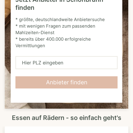
finden
* größte, deutschlandweite Anbietersuche
* mit wenigen Fragen zum passenden
Mahlzeiten-Dienst
* bereits über 400.000 erfolgreiche
Vermittlungen
H
i
e
Anbieter finden
r
P
L
Essen auf Rädern - so einfach geht's
Z
e