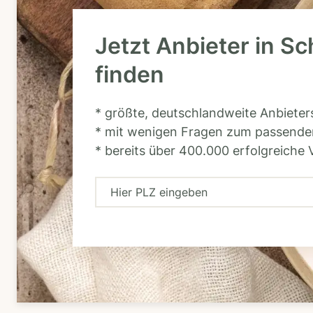
Jetzt Anbieter in 
finden
* größte, deutschlandweite Anbiete
* mit wenigen Fragen zum passende
* bereits über 400.000 erfolgreiche 
H
i
e
r
P
L