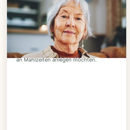
Schritt 1
Klarheit schaffen
Überlegen Sie, ob Ihnen das Essen
täglich verzehrfertig geliefert werden
soll oder Sie sich einen Tiefkühl-Vorrat
an Mahlzeiten anlegen möchten.