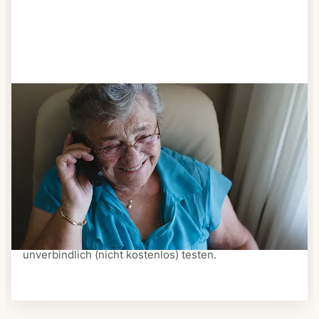
Schritt 3
Bestellen & liefern lassen
Suchen Sie sich aus dem Speiseplan Ihres Anbieters
aus, was Ihnen schmeckt. Bestellen Sie telefonisch,
schriftlich oder im Online-Shop Ihres Anbieters.
Ein Kurier liefert Ihnen das bestellte Essen zum
vereinbarten Zeitpunkt nach Hause. Bei vielen
Anbietern können Sie Essen auf Rädern auch
unverbindlich (nicht kostenlos) testen.