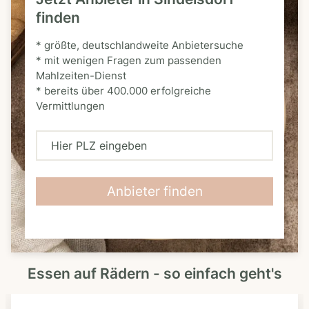
finden
* größte, deutschlandweite Anbietersuche
* mit wenigen Fragen zum passenden
Mahlzeiten-Dienst
* bereits über 400.000 erfolgreiche
Vermittlungen
H
i
e
Anbieter finden
r
P
L
Essen auf Rädern - so einfach geht's
Z
e