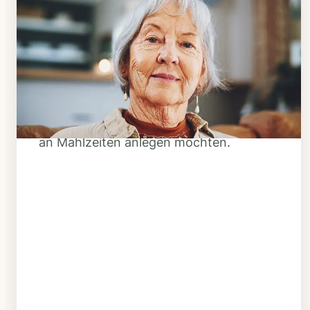
Schritt 1
Klarheit schaffen
Überlegen Sie, ob Ihnen das Essen
täglich verzehrfertig geliefert werden
soll oder Sie sich einen Tiefkühl-Vorrat
an Mahlzeiten anlegen möchten.