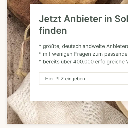
Jetzt Anbieter in So
finden
* größte, deutschlandweite Anbiete
* mit wenigen Fragen zum passende
* bereits über 400.000 erfolgreiche 
H
i
e
r
P
L