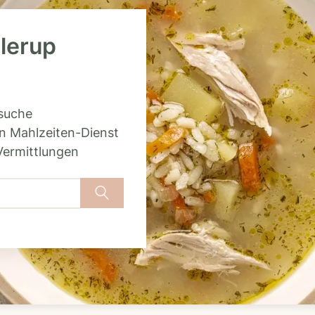
llerup
rsuche
n Mahlzeiten-Dienst
Vermittlungen