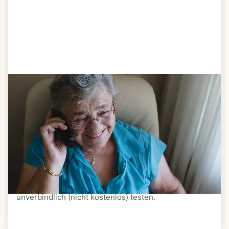
Schritt 3
Bestellen & liefern lassen
Suchen Sie sich aus dem Speiseplan Ihres Anbieters
aus, was Ihnen schmeckt. Bestellen Sie telefonisch,
schriftlich oder im Online-Shop Ihres Anbieters.
Ein Kurier liefert Ihnen das bestellte Essen zum
vereinbarten Zeitpunkt nach Hause. Bei vielen
Anbietern können Sie Essen auf Rädern auch
unverbindlich (nicht kostenlos) testen.