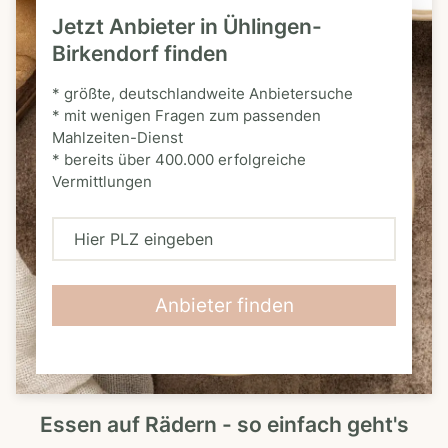
Jetzt Anbieter in Ühlingen-
Birkendorf finden
* größte, deutschlandweite Anbietersuche
* mit wenigen Fragen zum passenden
Mahlzeiten-Dienst
* bereits über 400.000 erfolgreiche
Vermittlungen
H
i
e
Anbieter finden
r
P
L
Essen auf Rädern - so einfach geht's
Z