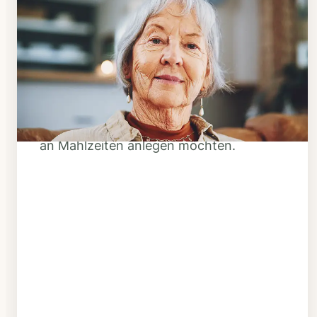
Schritt 1
Klarheit schaffen
Überlegen Sie, ob Ihnen das Essen
täglich verzehrfertig geliefert werden
soll oder Sie sich einen Tiefkühl-Vorrat
an Mahlzeiten anlegen möchten.