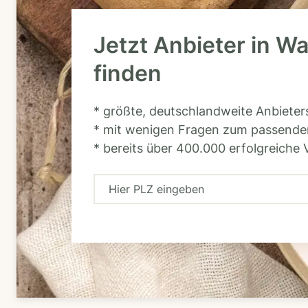
Jetzt Anbieter in W
finden
* größte, deutschlandweite Anbiete
* mit wenigen Fragen zum passende
* bereits über 400.000 erfolgreiche 
H
i
e
r
P
L