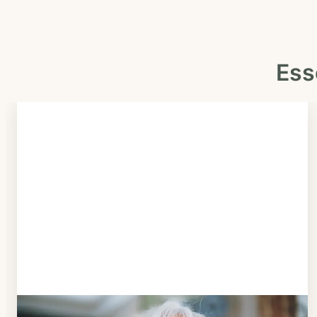
Z
e
i
n
Ess
g
e
b
e
n