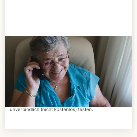
Schritt 3
Bestellen & liefern lassen
Suchen Sie sich aus dem Speiseplan Ihres Anbieters
aus, was Ihnen schmeckt. Bestellen Sie telefonisch,
schriftlich oder im Online-Shop Ihres Anbieters.
Ein Kurier liefert Ihnen das bestellte Essen zum
vereinbarten Zeitpunkt nach Hause. Bei vielen
Anbietern können Sie Essen auf Rädern auch
unverbindlich (nicht kostenlos) testen.