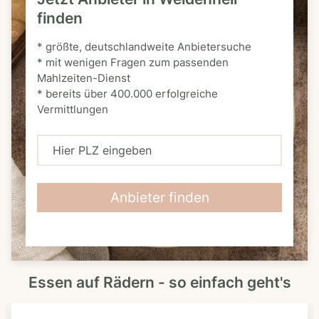
finden
* größte, deutschlandweite Anbietersuche
* mit wenigen Fragen zum passenden
Mahlzeiten-Dienst
* bereits über 400.000 erfolgreiche
Vermittlungen
H
i
e
Anbieter finden
r
P
L
Essen auf Rädern - so einfach geht's
Z
e