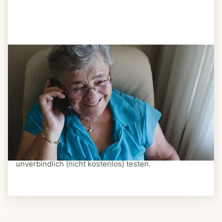
Schritt 3
Bestellen & liefern lassen
Suchen Sie sich aus dem Speiseplan Ihres Anbieters
aus, was Ihnen schmeckt. Bestellen Sie telefonisch,
schriftlich oder im Online-Shop Ihres Anbieters.
Ein Kurier liefert Ihnen das bestellte Essen zum
vereinbarten Zeitpunkt nach Hause. Bei vielen
Anbietern können Sie Essen auf Rädern auch
unverbindlich (nicht kostenlos) testen.