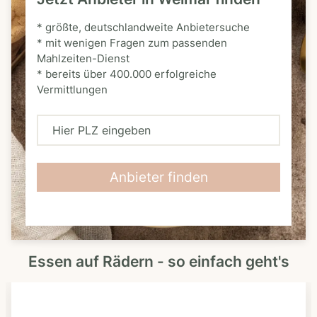
* größte, deutschlandweite Anbietersuche
* mit wenigen Fragen zum passenden
Mahlzeiten-Dienst
* bereits über 400.000 erfolgreiche
Vermittlungen
H
i
e
Anbieter finden
r
P
L
Essen auf Rädern - so einfach geht's
Z
e
i
n