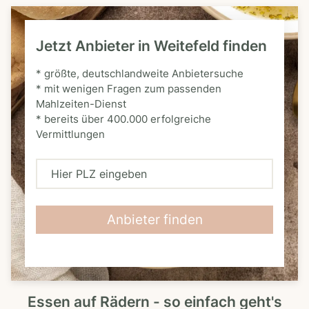
Jetzt Anbieter in Weitefeld finden
* größte, deutschlandweite Anbietersuche
* mit wenigen Fragen zum passenden
Mahlzeiten-Dienst
* bereits über 400.000 erfolgreiche
Vermittlungen
H
i
e
Anbieter finden
r
P
L
Essen auf Rädern - so einfach geht's
Z