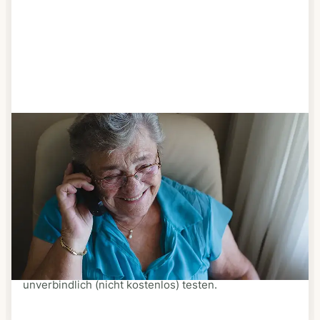
Schritt 3
Bestellen & liefern lassen
Suchen Sie sich aus dem Speiseplan Ihres Anbieters
aus, was Ihnen schmeckt. Bestellen Sie telefonisch,
schriftlich oder im Online-Shop Ihres Anbieters.
Ein Kurier liefert Ihnen das bestellte Essen zum
vereinbarten Zeitpunkt nach Hause. Bei vielen
Anbietern können Sie Essen auf Rädern auch
unverbindlich (nicht kostenlos) testen.