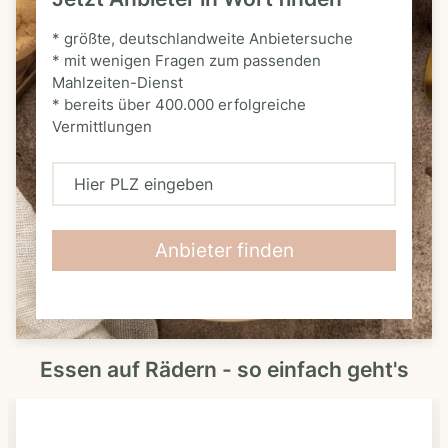
* größte, deutschlandweite Anbietersuche
* mit wenigen Fragen zum passenden
Mahlzeiten-Dienst
* bereits über 400.000 erfolgreiche
Vermittlungen
H
i
e
Anbieter finden
r
P
L
Essen auf Rädern - so einfach geht's
Z
e
i
n