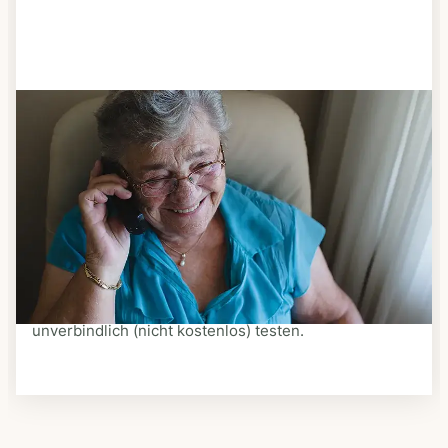
Schritt 3
Bestellen & liefern lassen
Suchen Sie sich aus dem Speiseplan Ihres Anbieters
aus, was Ihnen schmeckt. Bestellen Sie telefonisch,
schriftlich oder im Online-Shop Ihres Anbieters.
Ein Kurier liefert Ihnen das bestellte Essen zum
vereinbarten Zeitpunkt nach Hause. Bei vielen
Anbietern können Sie Essen auf Rädern auch
unverbindlich (nicht kostenlos) testen.