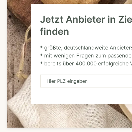
Jetzt Anbieter in Zi
finden
* größte, deutschlandweite Anbiete
* mit wenigen Fragen zum passende
* bereits über 400.000 erfolgreiche 
H
i
e
r
P
L