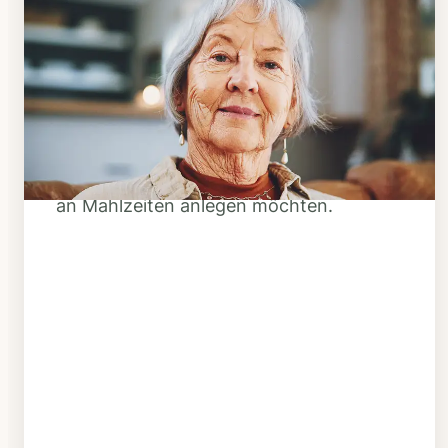
Schritt 1
Klarheit schaffen
Überlegen Sie, ob Ihnen das Essen
täglich verzehrfertig geliefert werden
soll oder Sie sich einen Tiefkühl-Vorrat
an Mahlzeiten anlegen möchten.